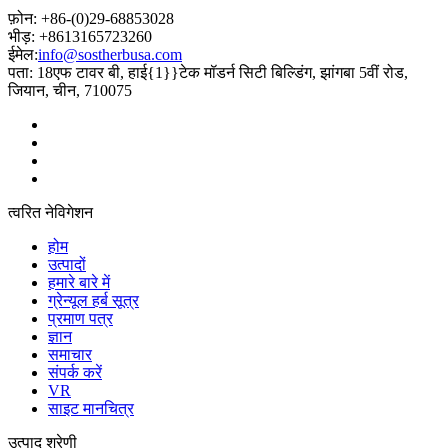
फ़ोन: +86-(0)29-68853028
भीड़: +8613165723260
ईमेल:
info@sostherbusa.com
पता: 18एफ टावर बी, हाई{1}}टेक मॉडर्न सिटी बिल्डिंग, झांगबा 5वीं रोड,
जियान, चीन, 710075
त्वरित नेविगेशन
होम
उत्पादों
हमारे बारे में
ग्रेन्यूल हर्ब सूत्र
प्रमाण पत्र
ज्ञान
समाचार
संपर्क करें
VR
साइट मानचित्र
उत्पाद श्रेणी